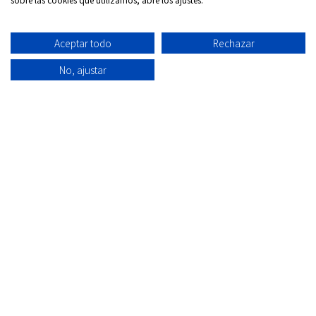
Aceptar todo
Rechazar
No, ajustar
Síguenos en:
Copyrigth © 2026
Internacional DVD Spain - Tienda de
películas on-line
Todos los derechos Reservados
Política de
Información
Aviso
Política
Condiciones
Quiénes
privacidad
envío
Legal
de
de uso
Somos
Cookies