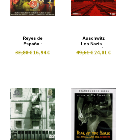
Reyes de
Auschwitz
España :
Los Nazis Y
Borbones
La Solución
33,88 €
16,94 €
49,61 €
24,81 €
(2009) 5 DVD
Final (2005)