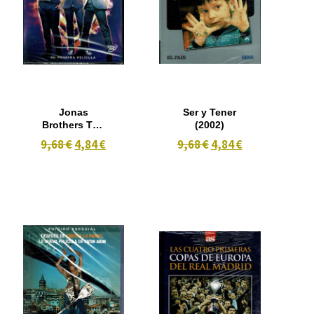
Jonas
Ser y Tener
Brothers The
(2002)
Concert
9,68 €
4,84 €
9,68 €
4,84 €
Experience
(2009)