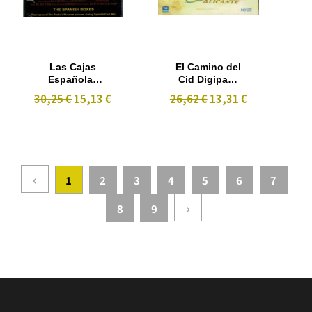
Las Cajas
El Camino del
Españolas
Cid Digipack
(2004)
(2 DVD-Libro)
30,25 €
15,13 €
26,62 €
13,31 €
‹
1
2
3
4
5
6
7
›
8
9