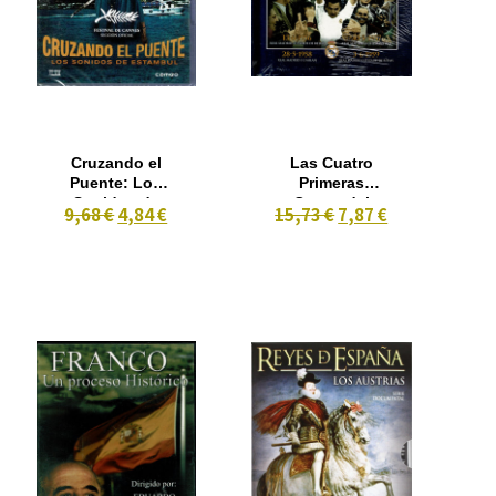
Cruzando el
Las Cuatro
Puente: Los
Primeras
Sonidos de
Copas del
9,68 €
4,84 €
15,73 €
7,87 €
Estambul
Real Madrid +
(2005)
libro