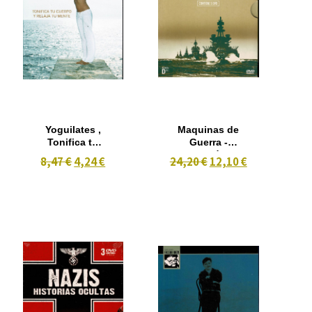
Yoguilates ,
Maquinas de
Tonifica tu
Guerra -
Cuerpo y
Edición
8,47 €
4,24 €
24,20 €
12,10 €
Relaja tu
Coleccionista
Cuerpo (2006)
5 dvd