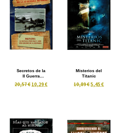
Secretos de la
Misterios del
II Guerra
Titanic
Mundial
20,57 €
10,29 €
10,89 €
5,45 €
(OKINAWA la
Batalla Por
Mar y Aire,
Más Grande
de la Historia)