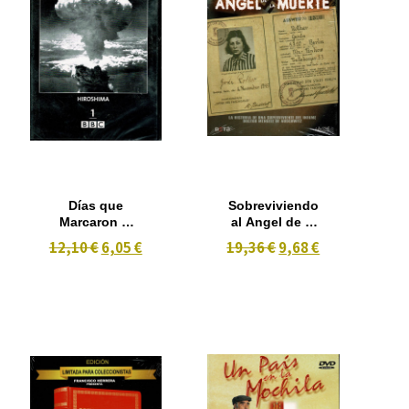
Días que
Sobreviviendo
Marcaron al
al Angel de la
Mundo ,
Muerte
12,10 €
6,05 €
19,36 €
9,68 €
Hiroshima