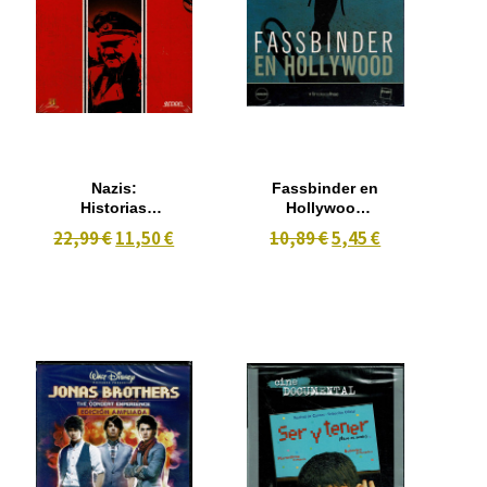
Nazis:
Fassbinder en
Historias
Hollywood
Ocultas 3 DVD
(2002)
22,99 €
11,50 €
10,89 €
5,45 €