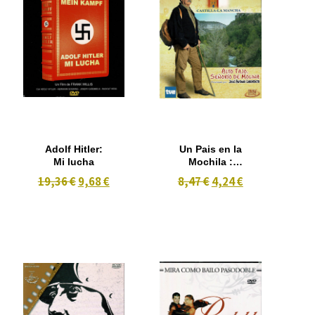
Adolf Hitler:
Un Pais en la
Mi lucha
Mochila :
(Castilla-La
19,36 €
9,68 €
8,47 €
4,24 €
Mancha) Alto
Tajo Señorio
de Molina