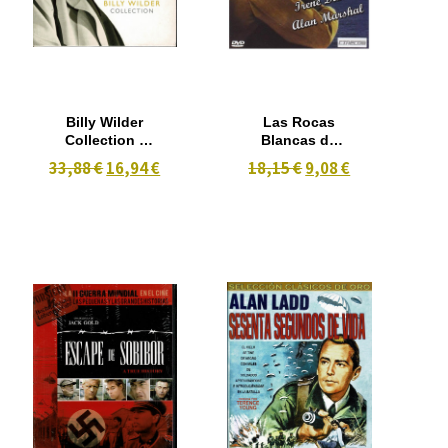
Billy Wilder
Las Rocas
Collection :
Blancas de
Traidor en el
Dover (1944)
33,88 €
16,94 €
18,15 €
9,08 €
Infierno, El
B/N
Crepúsculo
de los Dioses,
Sabrina. 3
dvd- B/N