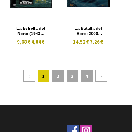
La Estrella del
La Batalla del
Norte (1943) /
Ebro (2006)
La Batalla del
Jorge
9,68 €
4,84 €
14,52 €
7,26 €
Río de la Plata
Martinez
(1956) / La
Reverte
Batalla del
Mar de Japón
(1969) / 3X1
‹
›
1
2
3
4