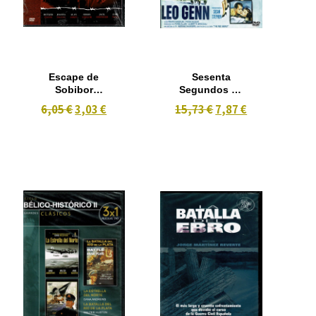
Escape de
Sesenta
Sobibor
Segundos de
(1987)
Vida
6,05 €
3,03 €
15,73 €
7,87 €