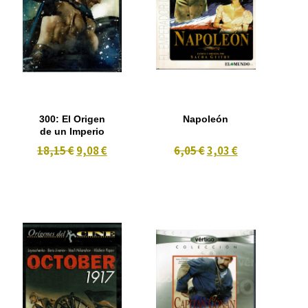
300: El Origen
Napoleón
de un Imperio
18,15 €
9,08 €
6,05 €
3,03 €