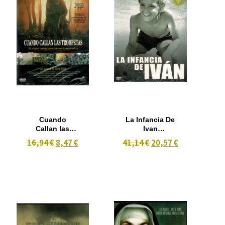
Cuando
La Infancia De
Callan las
Ivan
Trompetas
(Tarkovsky)
16,94 €
8,47 €
41,14 €
20,57 €