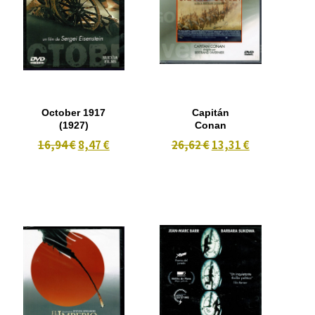
October 1917
Capitán
(1927)
Conan
16,94 €
8,47 €
26,62 €
13,31 €