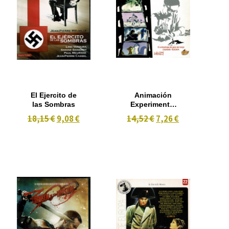
El Ejercito de
Animación
las Sombras
Experimental
De Tezuka
18,15 €
9,08 €
14,52 €
7,26 €