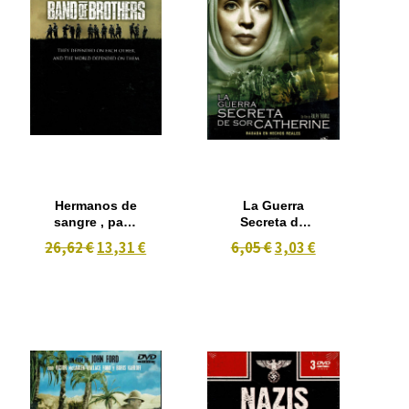
Hermanos de
La Guerra
sangre , pack
Secreta de
6 dvd
Sor Catherine
26,62 €
13,31 €
6,05 €
3,03 €
(1960) B/N