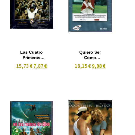
Las Cuatro
Quiero Ser
Primeras
Como
Copas del
Beckham
15,73 €
7,87 €
18,15 €
9,08 €
Real Madrid +
(2002)
libro