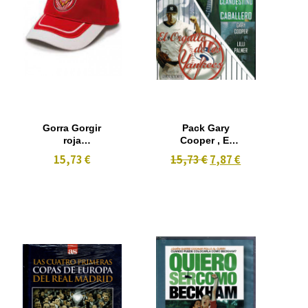
Gorra Gorgir
Pack Gary
roja
Cooper , El
F.C.Girona
Orgullo de los
15,73 €
15,73 €
7,87 €
Yankees
(1942) B/N -
Clandestino y
Caballero
(1946) B/N 2
DVD