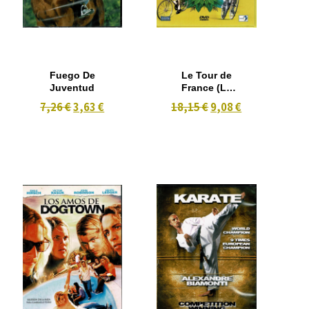
Fuego De
Le Tour de
Juventud
France (La
Historia
7,26 €
3,63 €
18,15 €
9,08 €
Oficial )1903-
2004-