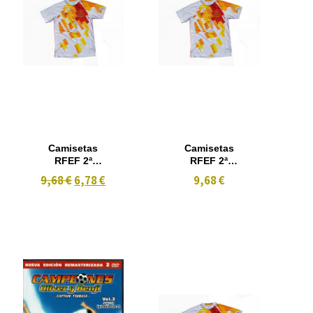
Camisetas
Camisetas
RFEF 2ª
RFEF 2ª
Equipacion
Equipacion
9,68 €
6,78 €
9,68 €
Talla 10 Años
Talla 14 Años
Iniesta nº6
Iniesta nº6
16/17
16/17 Poducto
Oficial