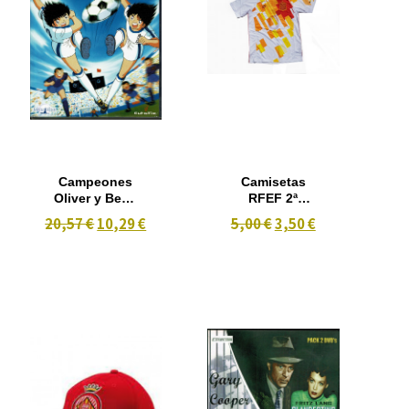
Campeones
Camisetas
Oliver y Benji
RFEF 2ª
*captain
Equipacion
20,57 €
10,29 €
5,00 €
3,50 €
tsubasa* Vol 3
Talla 2 Años
Episodios 18-
Iniesta nº6
25 2 dvd
16/17