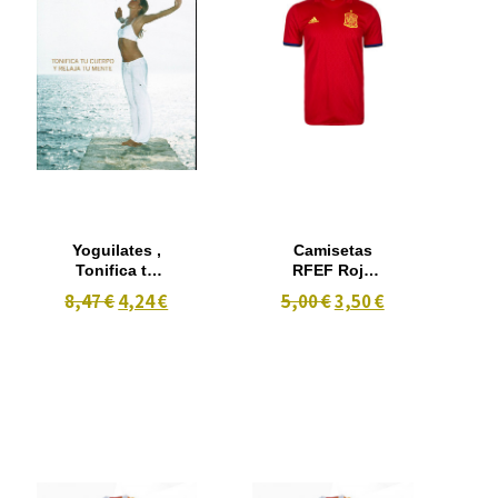
Yoguilates ,
Camisetas
Tonifica tu
RFEF Roja
Cuerpo y
Talla S Iniesta
8,47 €
4,24 €
5,00 €
3,50 €
Relaja tu
nº6 16/17
Cuerpo (2006)