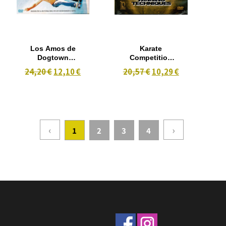
Los Amos de
Karate
Dogtown
Competition
(2005)
Winning
24,20 €
12,10 €
20,57 €
10,29 €
Techniques
‹
›
1
2
3
4