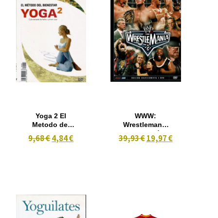
Yoga 2 El
WWW:
Metodo del
Wrestlemania
Bienestar
22 (Edición
9,68 €
4,84 €
39,93 €
19,97 €
Guía
Colección) 3
Avanzada de
dvd
Hatha y Power
Yoga e Hatha
y Power Yoga
para
Principiantes