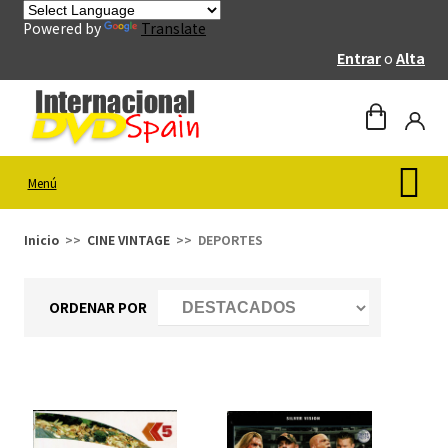
Powered by
Translate
Entrar
o
Alta
Menú
Inicio
CINE VINTAGE
DEPORTES
ORDENAR POR