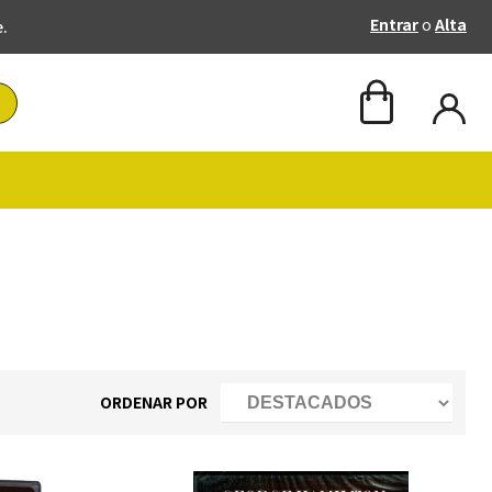
Entrar
o
Alta
e.
ORDENAR POR