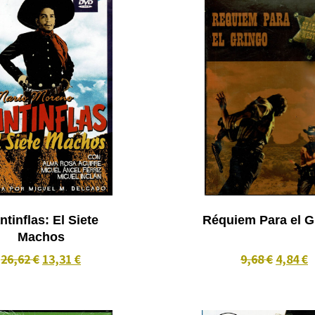
ntinflas: El Siete
Réquiem Para el G
Machos
26,62 €
13,31 €
9,68 €
4,84 €