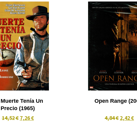
 Muerte Tenía Un
Open Rang
Precio (1965)
14,52 €
7,26 €
4,84 €
2,42 €