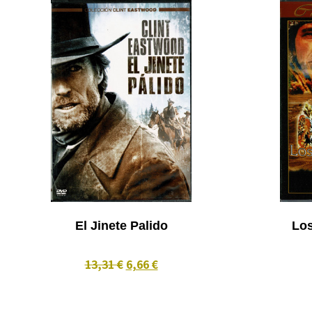
El Jinete Palido
Los
13,31 €
6,66 €