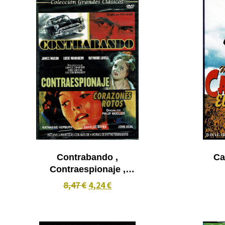
Contrabando ,
Ca
Contraespionaje ,
Corazones Rotos - 3x1
8,47 €
4,24 €