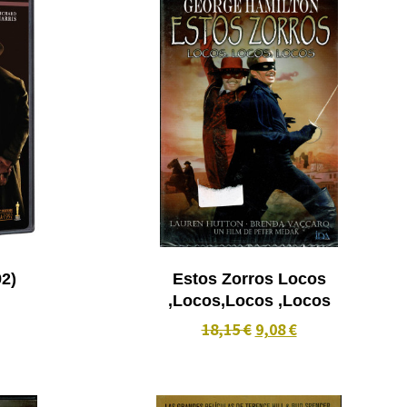
(1992)
Estos Zorros Locos
,Locos,Locos ,Locos
18,15 €
9,08 €