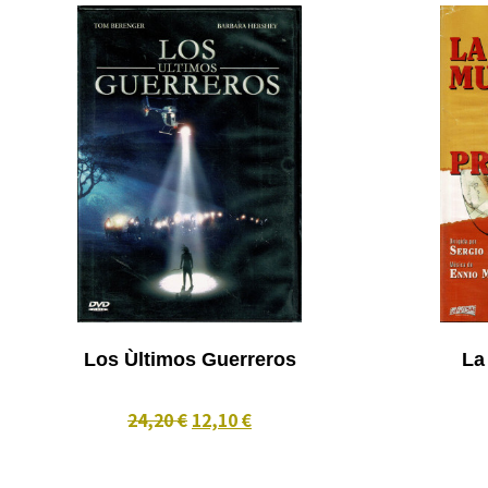
Los Ùltimos Guerreros
La
24,20 €
12,10 €