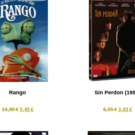
Rango
Sin Perdon 
10,89 €
5,45 €
6,05 €
3,03 €