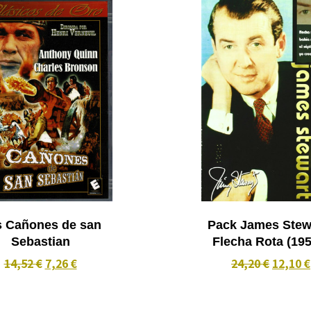
 Cañones de san
Pack James Stewa
Sebastian
Flecha Rota (195
Bahia Negra (1953
14,52 €
7,26 €
24,20 €
12,10 €
Séptimo Cielo (1937
Creo en Tí (1948) 