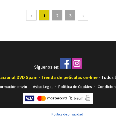
‹
›
1
2
3
Síguenos en:
acional DVD Spain - Tienda de películas on-line
-
Todos 
formación envío
Aviso Legal
Política de Cookies
Condicion
Política de privacidad