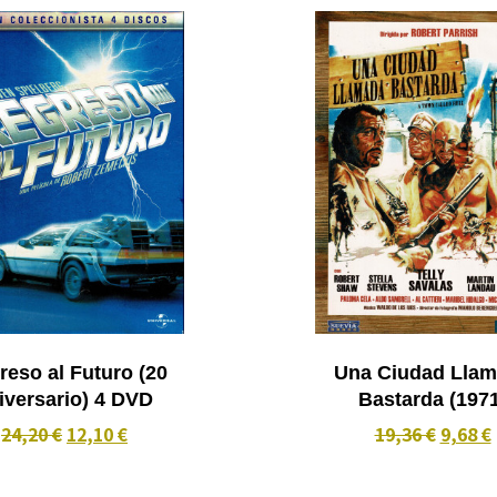
reso al Futuro (20
Una Ciudad Lla
iversario) 4 DVD
Bastarda (19
24,20 €
12,10 €
19,36 €
9,68 €