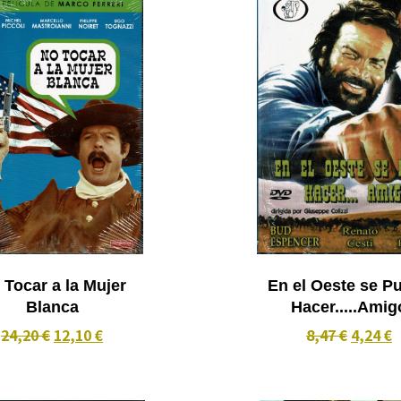
 Tocar a la Mujer
En el Oeste se P
Blanca
Hacer.....Amig
24,20 €
12,10 €
8,47 €
4,24 €