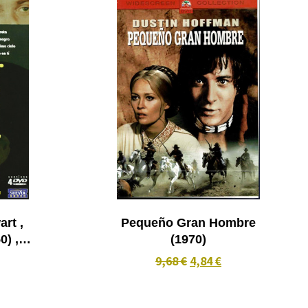
rt ,
Pequeño Gran Hombre
0) ,
(1970)
), El
9,68 €
4,84 €
) , Yo
4 DVD