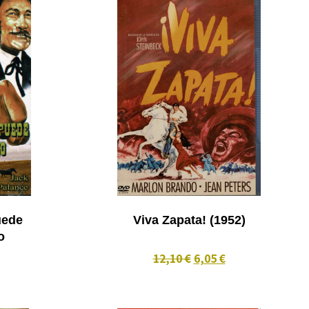
uede
Viva Zapata! (1952)
o
12,10 €
6,05 €