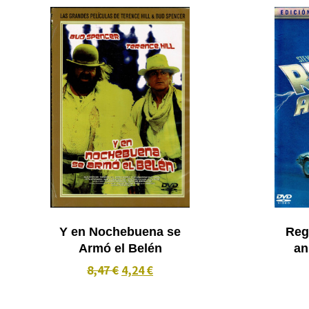
Y en Nochebuena se
Reg
Armó el Belén
an
8,47 €
4,24 €