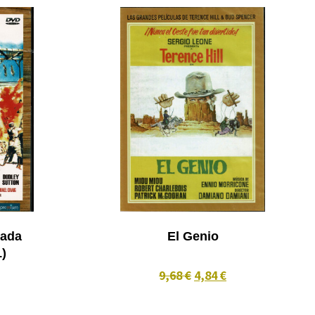
mada
El Genio
71)
9,68 €
4,84 €