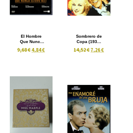
El Hombre
Sombrero de
Que Nunca
Copa (1935)
Estuvo Alli
B/N
9,68 €
4,84 €
14,52 €
7,26 €
(2001)