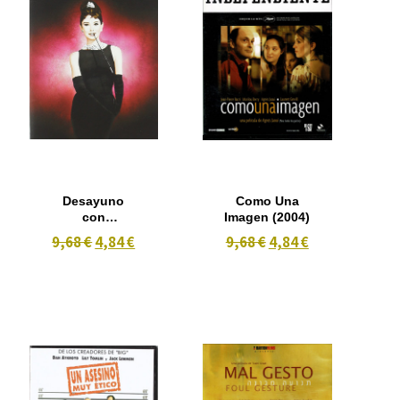
Desayuno
Como Una
con
Imagen (2004)
diamantes
9,68 €
4,84 €
9,68 €
4,84 €
(Edición 80
aniversario)
(1961)