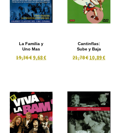
La Familia y
Cantinflas:
Uno Mas
Sube y Baja
19,36 €
9,68 €
21,78 €
10,89 €