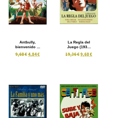
Antbully,
La Regla del
bienvenido al
Juego (1939)
hormiguero
B/N
9,68 €
4,84 €
19,36 €
9,68 €
(2006)