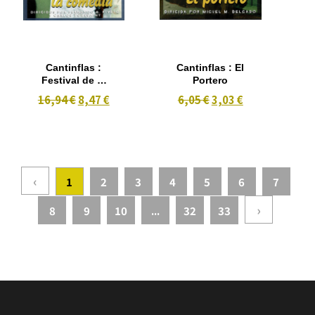
Cantinflas :
Cantinflas : El
Festival de la
Portero
Comedia
16,94 €
8,47 €
6,05 €
3,03 €
‹
1
2
3
4
5
6
7
›
8
9
10
...
32
33