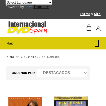
Powered by
Translate
Entrar
o
Alta
Menú
Inicio
CINE VINTAGE
COMEDIA
ORDENAR POR