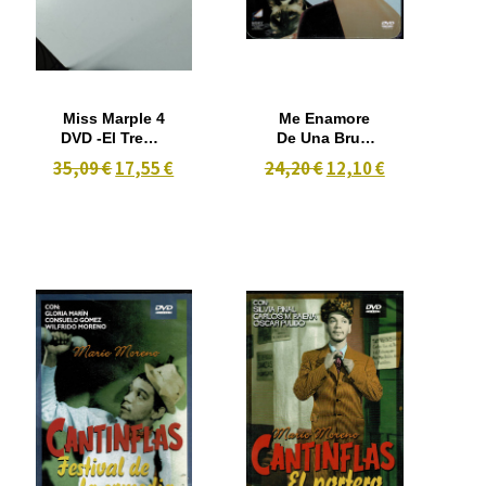
Miss Marple 4
Me Enamore
DVD -El Tren a
De Una Bruja
las 4:50,
(Caja Metal)
35,09 €
17,55 €
24,20 €
12,10 €
(1961)-
Después del
Funeral (1963)
-