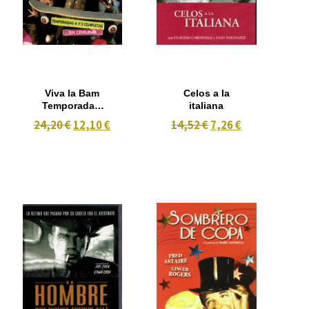
Viva la Bam
Celos a la
Temporada 4
italiana
y 5 Completas
24,20 €
12,10 €
14,52 €
7,26 €
Sin Censurar
3 dvd