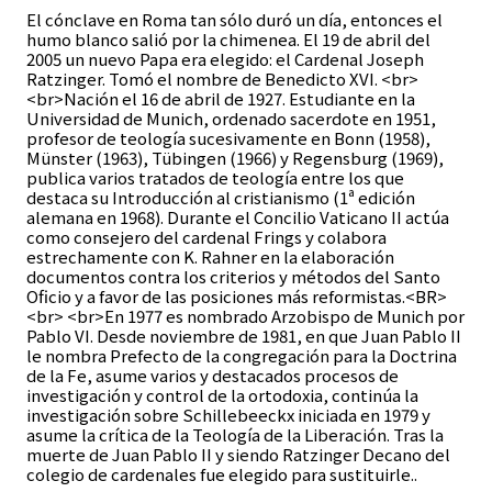
El cónclave en Roma tan sólo duró un día, entonces el
humo blanco salió por la chimenea. El 19 de abril del
2005 un nuevo Papa era elegido: el Cardenal Joseph
Ratzinger. Tomó el nombre de Benedicto XVI. <br>
<br>Nación el 16 de abril de 1927. Estudiante en la
Universidad de Munich, ordenado sacerdote en 1951,
profesor de teología sucesivamente en Bonn (1958),
Münster (1963), Tübingen (1966) y Regensburg (1969),
publica varios tratados de teología entre los que
destaca su Introducción al cristianismo (1ª edición
alemana en 1968). Durante el Concilio Vaticano II actúa
como consejero del cardenal Frings y colabora
estrechamente con K. Rahner en la elaboración
documentos contra los criterios y métodos del Santo
Oficio y a favor de las posiciones más reformistas.<BR>
<br> <br>En 1977 es nombrado Arzobispo de Munich por
Pablo VI. Desde noviembre de 1981, en que Juan Pablo II
le nombra Prefecto de la congregación para la Doctrina
de la Fe, asume varios y destacados procesos de
investigación y control de la ortodoxia, continúa la
investigación sobre Schillebeeckx iniciada en 1979 y
asume la crítica de la Teología de la Liberación. Tras la
muerte de Juan Pablo II y siendo Ratzinger Decano del
colegio de cardenales fue elegido para sustituirle..