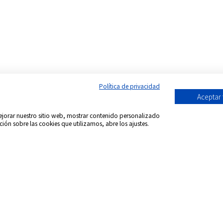
Política de privacidad
Aceptar
 mejorar nuestro sitio web, mostrar contenido personalizado
ción sobre las cookies que utilizamos, abre los ajustes.
Síguenos en:
acional DVD Spain - Tienda de películas on-line
-
Todos 
formación envío
Aviso Legal
Política de Cookies
Condicion