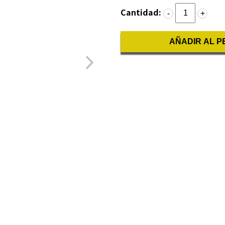
Cantidad:
-
+
AÑADIR AL P