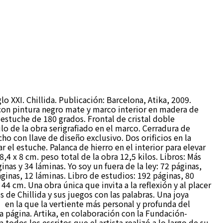
glo XXI. Chillida. Publicación: Barcelona, Atika, 2009.
con pintura negro mate y marco interior en madera de
 estuche de 180 grados. Frontal de cristal doble
lo de la obra serigrafiado en el marco. Cerradura de
cho con llave de diseño exclusivo. Dos orificios en la
r el estuche. Palanca de hierro en el interior para elevar
8,4 x 8 cm. peso total de la obra 12,5 kilos. Libros: Más
inas y 34 láminas. Yo soy un fuera de la ley: 72 páginas,
ginas, 12 láminas. Libro de estudios: 192 páginas, 80
 44 cm. Una obra única que invita a la reflexión y al placer
s de Chillida y sus juegos con las palabras. Una joya
a que la vertiente más personal y profunda del
da página. Artika, en colaboración con la Fundación-
 todos los escritos que el artista realizó a lo largo de su