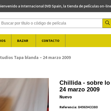
ienvenido a Internacional DVD Spain, la tienda de películas on-lin
Buscador de productos
ROS
BAZAR
CONTACTO
estudios Tapa blanda – 24 marzo 2009
Chillida - sobre l
24 marzo 2009
Nuevo
Referencia:
8496943380