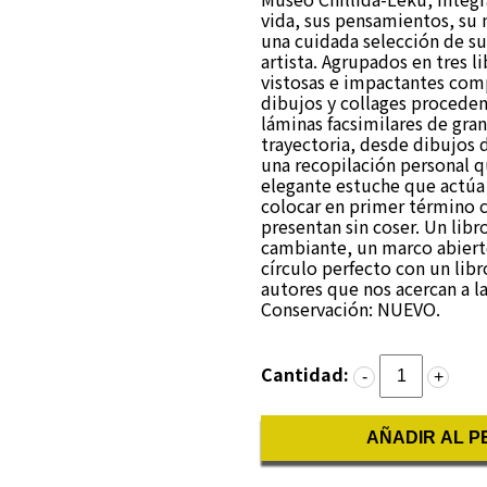
vida, sus pensamientos, su 
una cuidada selección de su 
artista. Agrupados en tres li
vistosas e impactantes co
dibujos y collages proceden
láminas facsimilares de gra
trayectoria, desde dibujos 
una recopilación personal qu
elegante estuche que actúa
colocar en primer término c
presentan sin coser. Un lib
cambiante, un marco abierto 
círculo perfecto con un lib
autores que nos acercan a la
Conservación: NUEVO.
Cantidad:
-
+
AÑADIR AL P