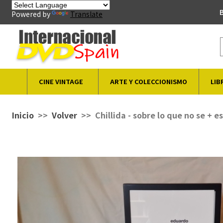
B
Powered by
Translate
CINE VINTAGE
ARTE Y COLECCIONISMO
LIB
Inicio
Volver
Chillida - sobre lo que no se + 