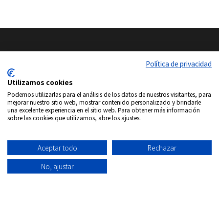
Política de privacidad
Síguenos en:
Utilizamos cookies
Copyrigth © 2026
Internacional DVD Spain - Tienda de
Podemos utilizarlas para el análisis de los datos de nuestros visitantes, para
mejorar nuestro sitio web, mostrar contenido personalizado y brindarle
películas on-line
una excelente experiencia en el sitio web. Para obtener más información
Todos los derechos Reservados
sobre las cookies que utilizamos, abre los ajustes.
Política de
Información
Aviso
Política
Condiciones
Quiénes
privacidad
envío
Legal
de
de uso
Somos
Aceptar todo
Rechazar
Cookies
No, ajustar