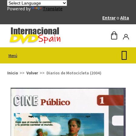
Powered by
Translate
Entrar
o
Alta
Menú
Inicio
Volver
Diarios de Motocicleta (2004)