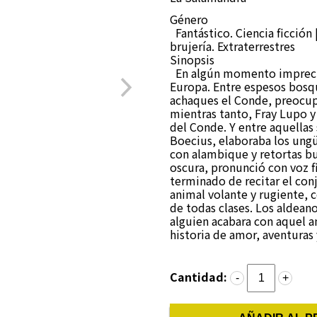
Género
Fantástico. Ciencia ficción
brujería. Extraterrestres
Sinopsis
En algún momento imprecis
Europa. Entre espesos bosque
achaques el Conde, preocupa
mientras tanto, Fray Lupo y 
del Conde. Y entre aquella
Boecius, elaboraba los ung
con alambique y retortas bu
oscura, pronunció con voz 
terminado de recitar el con
animal volante y rugiente, 
de todas clases. Los aldean
alguien acabara con aquel a
historia de amor, aventuras 
Cantidad:
-
+