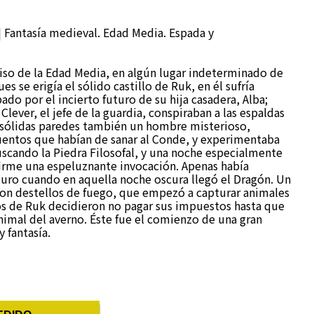
 | Fantasía medieval. Edad Media. Espada y
o de la Edad Media, en algún lugar indeterminado de
s se erigía el sólido castillo de Ruk, en él sufría
do por el incierto futuro de su hija casadera, Alba;
Clever, el jefe de la guardia, conspiraban a las espaldas
s sólidas paredes también un hombre misterioso,
üentos que habían de sanar al Conde, y experimentaba
scando la Piedra Filosofal, y una noche especialmente
firme una espeluznante invocación. Apenas había
juro cuando en aquella noche oscura llegó el Dragón. Un
con destellos de fuego, que empezó a capturar animales
os de Ruk decidieron no pagar sus impuestos hasta que
nimal del averno. Éste fue el comienzo de una gran
y fantasía.