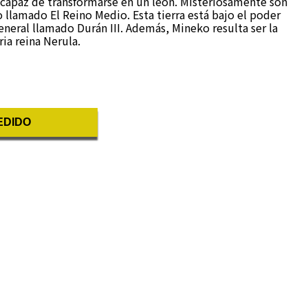
 capaz de transformarse en un león. Misteriosamente son
llamado El Reino Medio. Esta tierra está bajo el poder
neral llamado Durán III. Además, Mineko resulta ser la
ria reina Nerula.
EDIDO