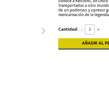
conoce a Keichiro, un chico
transportados a otro mundo 
de un poderoso y opresor ge
reencarnación de la legenda
Cantidad:
-
+
AÑADIR AL P