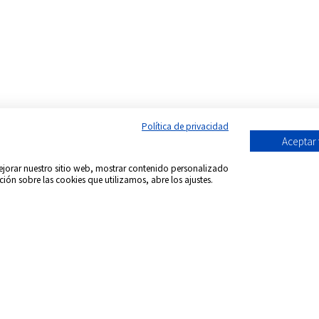
Política de privacidad
Aceptar
 mejorar nuestro sitio web, mostrar contenido personalizado
ción sobre las cookies que utilizamos, abre los ajustes.
Síguenos en:
acional DVD Spain - Tienda de películas on-line
-
Todos 
formación envío
Aviso Legal
Política de Cookies
Condicion