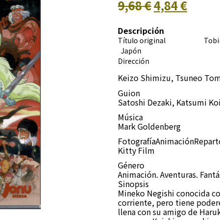
9,68 €
4,84 €
Descripción
Título original Tobi
Japón
Dirección
Keizo Shimizu, Tsuneo To
Guion
Satoshi Dezaki, Katsumi Ko
Música
Mark Goldenberg
FotografíaAnimaciónRepar
Kitty Film
Género
Animación. Aventuras. Fantá
Sinopsis
Mineko Negishi conocida c
corriente, pero tiene poder
llena con su amigo de Haruk