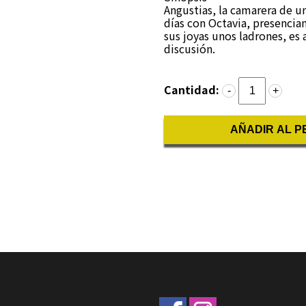
Angustias, la camarera de un
días con Octavia, presencia
sus joyas unos ladrones, e
discusión.
Cantidad:
-
+
AÑADIR AL P