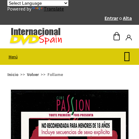
Powered by
Translate
Entrar
o
Alta
Menú
Inicio
Volver
Follame