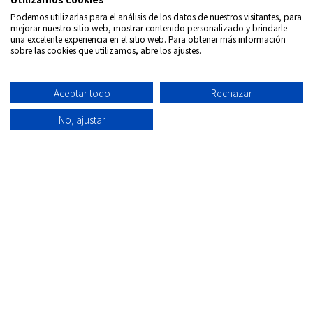
Podemos utilizarlas para el análisis de los datos de nuestros visitantes, para
mejorar nuestro sitio web, mostrar contenido personalizado y brindarle
una excelente experiencia en el sitio web. Para obtener más información
sobre las cookies que utilizamos, abre los ajustes.
Síguenos en:
Aceptar todo
Rechazar
Copyrigth © 2026
Internacional DVD Spain - Tienda de
películas on-line
No, ajustar
Todos los derechos Reservados
Política de
Información
Aviso
Política
Condiciones
Quiénes
privacidad
envío
Legal
de
de uso
Somos
Cookies