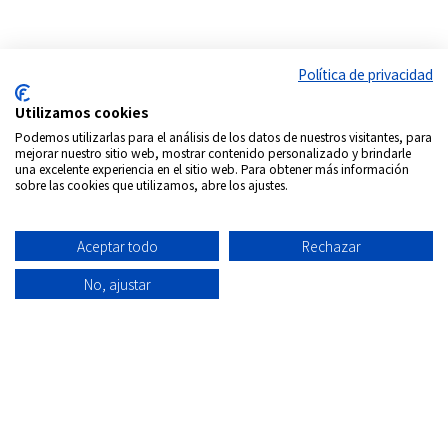
Política de privacidad
Utilizamos cookies
Podemos utilizarlas para el análisis de los datos de nuestros visitantes, para
mejorar nuestro sitio web, mostrar contenido personalizado y brindarle
una excelente experiencia en el sitio web. Para obtener más información
sobre las cookies que utilizamos, abre los ajustes.
Aceptar todo
Rechazar
No, ajustar
Síguenos en:
Copyrigth © 2026
Internacional DVD Spain - Tienda de
películas on-line
Todos los derechos Reservados
Política de
Información
Aviso
Política
Condiciones
Quiénes
privacidad
envío
Legal
de
de uso
Somos
Cookies