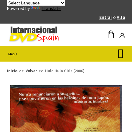
Powered by
Translate
Entrar
o
Alta
Menú
Inicio
Volver
Hula Hula Girls (2006)