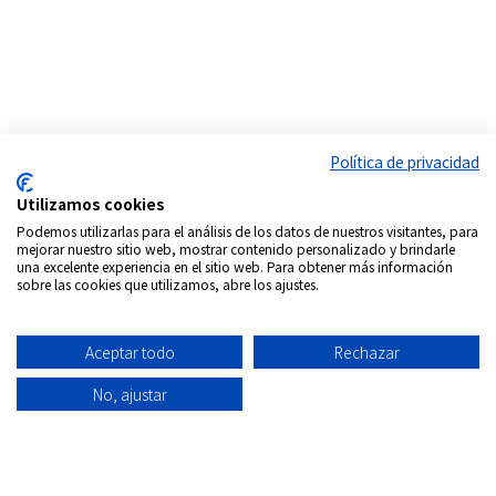
Política de privacidad
Utilizamos cookies
Podemos utilizarlas para el análisis de los datos de nuestros visitantes, para
mejorar nuestro sitio web, mostrar contenido personalizado y brindarle
una excelente experiencia en el sitio web. Para obtener más información
Síguenos en:
sobre las cookies que utilizamos, abre los ajustes.
Copyrigth © 2026
Internacional DVD Spain - Tienda de
películas on-line
Aceptar todo
Rechazar
Todos los derechos Reservados
No, ajustar
Política de
Información
Aviso
Política
Condiciones
Quiénes
privacidad
envío
Legal
de
de uso
Somos
Cookies