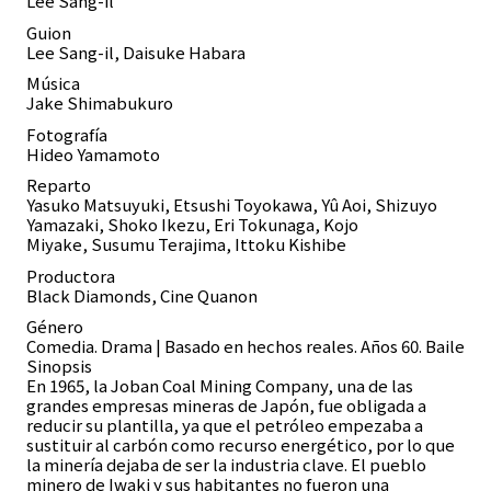
Lee Sang-il
Guion
Lee Sang-il, Daisuke Habara
Música
Jake Shimabukuro
Fotografía
Hideo Yamamoto
Reparto
Yasuko Matsuyuki, Etsushi Toyokawa, Yû Aoi, Shizuyo
Yamazaki, Shoko Ikezu, Eri Tokunaga, Kojo
Miyake, Susumu Terajima, Ittoku Kishibe
Productora
Black Diamonds, Cine Quanon
Género
Comedia. Drama | Basado en hechos reales. Años 60. Baile
Sinopsis
En 1965, la Joban Coal Mining Company, una de las
grandes empresas mineras de Japón, fue obligada a
reducir su plantilla, ya que el petróleo empezaba a
sustituir al carbón como recurso energético, por lo que
la minería dejaba de ser la industria clave. El pueblo
minero de Iwaki y sus habitantes no fueron una