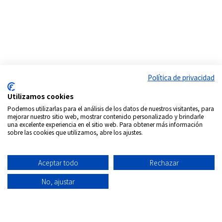
Política de privacidad
Utilizamos cookies
Podemos utilizarlas para el análisis de los datos de nuestros visitantes, para
mejorar nuestro sitio web, mostrar contenido personalizado y brindarle
una excelente experiencia en el sitio web. Para obtener más información
Síguenos en:
sobre las cookies que utilizamos, abre los ajustes.
Copyrigth © 2026
Internacional DVD Spain - Tienda de
películas on-line
Aceptar todo
Rechazar
Todos los derechos Reservados
No, ajustar
Política de
Información
Aviso
Política
Condiciones
Quiénes
privacidad
envío
Legal
de
de uso
Somos
Cookies