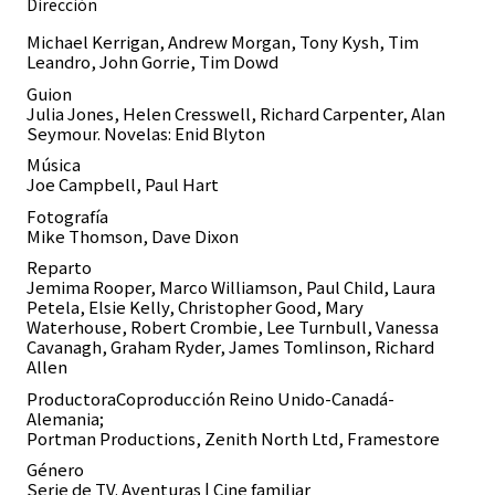
Dirección
Michael Kerrigan, Andrew Morgan, Tony Kysh, Tim
Leandro, John Gorrie, Tim Dowd
Guion
Julia Jones, Helen Cresswell, Richard Carpenter, Alan
Seymour. Novelas: Enid Blyton
Música
Joe Campbell, Paul Hart
Fotografía
Mike Thomson, Dave Dixon
Reparto
Jemima Rooper, Marco Williamson, Paul Child, Laura
Petela, Elsie Kelly, Christopher Good, Mary
Waterhouse, Robert Crombie, Lee Turnbull, Vanessa
Cavanagh, Graham Ryder, James Tomlinson, Richard
Allen
Productora
Coproducción Reino Unido-Canadá-
Alemania;
Portman Productions, Zenith North Ltd, Framestore
Género
Serie de TV. Aventuras | Cine familiar