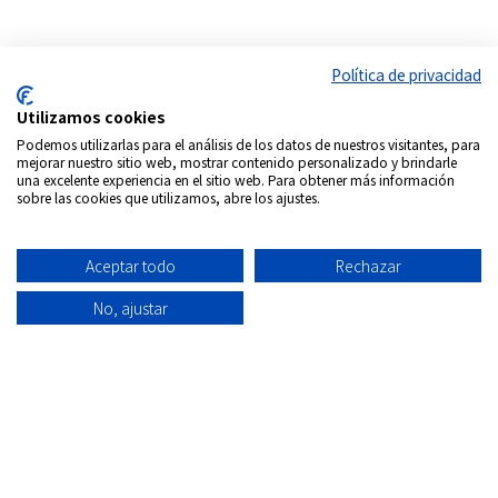
Política de privacidad
Utilizamos cookies
Podemos utilizarlas para el análisis de los datos de nuestros visitantes, para
mejorar nuestro sitio web, mostrar contenido personalizado y brindarle
una excelente experiencia en el sitio web. Para obtener más información
sobre las cookies que utilizamos, abre los ajustes.
Síguenos en:
Copyrigth © 2026
Internacional DVD Spain - Tienda de
Aceptar todo
Rechazar
películas on-line
Todos los derechos Reservados
No, ajustar
Política de
Información
Aviso
Política
Condiciones
Quiénes
privacidad
envío
Legal
de
de uso
Somos
Cookies