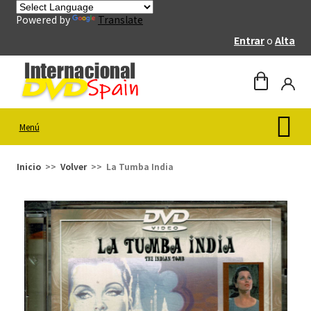
Powered by
Translate
Entrar
o
Alta
Menú
Inicio
Volver
La Tumba India