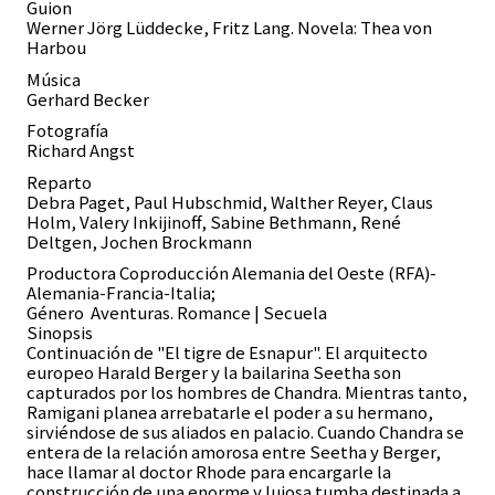
Guion
Werner Jörg Lüddecke, Fritz Lang. Novela: Thea von
Harbou
Música
Gerhard Becker
Fotografía
Richard Angst
Reparto
Debra Paget, Paul Hubschmid, Walther Reyer, Claus
Holm, Valery Inkijinoff, Sabine Bethmann, René
Deltgen, Jochen Brockmann
Productora Coproducción Alemania del Oeste (RFA)-
Alemania-Francia-Italia;
Género
Aventuras. Romance | Secuela
Sinopsis
Continuación de "El tigre de Esnapur". El arquitecto
europeo Harald Berger y la bailarina Seetha son
capturados por los hombres de Chandra. Mientras tanto,
Ramigani planea arrebatarle el poder a su hermano,
sirviéndose de sus aliados en palacio. Cuando Chandra se
entera de la relación amorosa entre Seetha y Berger,
hace llamar al doctor Rhode para encargarle la
construcción de una enorme y lujosa tumba destinada a