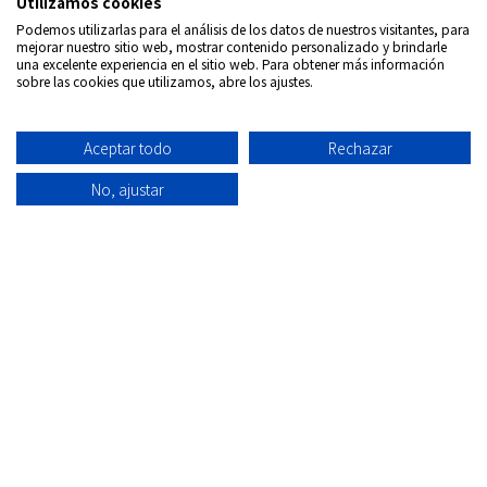
Utilizamos cookies
Podemos utilizarlas para el análisis de los datos de nuestros visitantes, para
mejorar nuestro sitio web, mostrar contenido personalizado y brindarle
una excelente experiencia en el sitio web. Para obtener más información
sobre las cookies que utilizamos, abre los ajustes.
Síguenos en:
Aceptar todo
Rechazar
Copyrigth © 2026
Internacional DVD Spain - Tienda de
películas on-line
No, ajustar
Todos los derechos Reservados
Política de
Información
Aviso
Política
Condiciones
Quiénes
privacidad
envío
Legal
de
de uso
Somos
Cookies