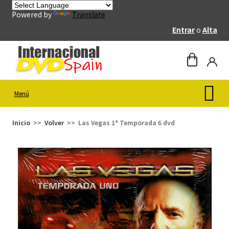
Powered by
Translate
Entrar
o
Alta
Menú
Inicio
Volver
Las Vegas 1ª Temporada 6 dvd