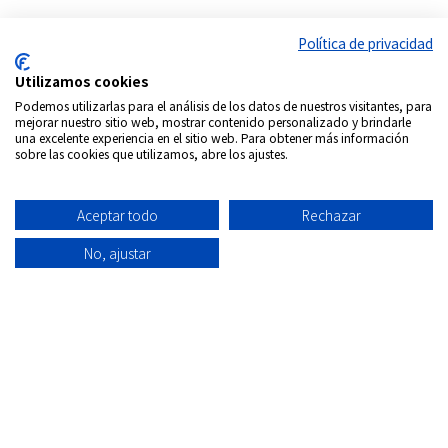
Política de privacidad
Utilizamos cookies
Podemos utilizarlas para el análisis de los datos de nuestros visitantes, para
mejorar nuestro sitio web, mostrar contenido personalizado y brindarle
una excelente experiencia en el sitio web. Para obtener más información
sobre las cookies que utilizamos, abre los ajustes.
Aceptar todo
Rechazar
No, ajustar
Síguenos en:
Copyrigth © 2026
Internacional DVD Spain - Tienda de
películas on-line
Todos los derechos Reservados
Política de
Información
Aviso
Política
Condiciones
Quiénes
privacidad
envío
Legal
de
de uso
Somos
Cookies