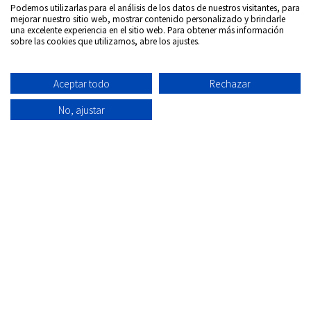
Podemos utilizarlas para el análisis de los datos de nuestros visitantes, para
mejorar nuestro sitio web, mostrar contenido personalizado y brindarle
una excelente experiencia en el sitio web. Para obtener más información
sobre las cookies que utilizamos, abre los ajustes.
Síguenos en:
Aceptar todo
Rechazar
Copyrigth © 2026
Internacional DVD Spain - Tienda de
películas on-line
No, ajustar
Todos los derechos Reservados
Política de
Información
Aviso
Política
Condiciones
Quiénes
privacidad
envío
Legal
de
de uso
Somos
Cookies