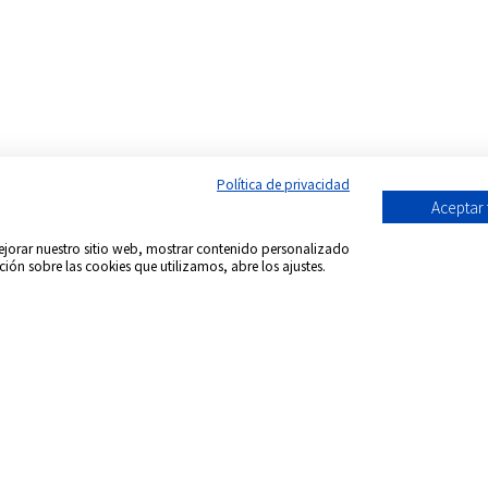
Política de privacidad
Aceptar
 mejorar nuestro sitio web, mostrar contenido personalizado
ción sobre las cookies que utilizamos, abre los ajustes.
Síguenos en:
acional DVD Spain - Tienda de películas on-line
-
Todos 
formación envío
Aviso Legal
Política de Cookies
Condicion