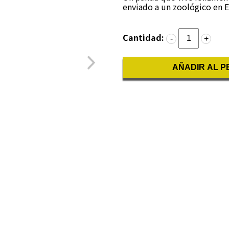
enviado a un zoológico en 
Cantidad:
-
+
AÑADIR AL P