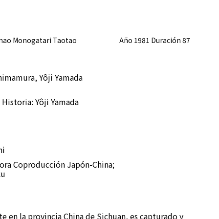
ao Monogatari Taotao Año 1981 Duración 87
Shimamura, Yôji Yamada
 Historia: Yôji Yamada
hi
tora
Coproducción Japón-China;
ku
e en la provincia China de Sichuan, es capturado y