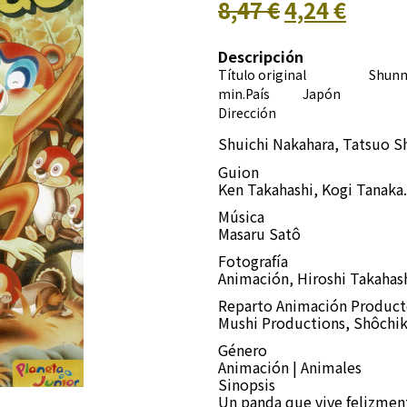
8,47 €
4,24 €
Descripción
Título original Shunm
min.País
Japón
Dirección
Shuichi Nakahara, Tatsuo 
Guion
Ken Takahashi, Kogi Tanaka.
Música
Masaru Satô
Fotografía
Animación, Hiroshi Takahas
Reparto Animación Produc
Mushi Productions, Shôchi
Género
Animación | Animales
Sinopsis
Un panda que vive felizment