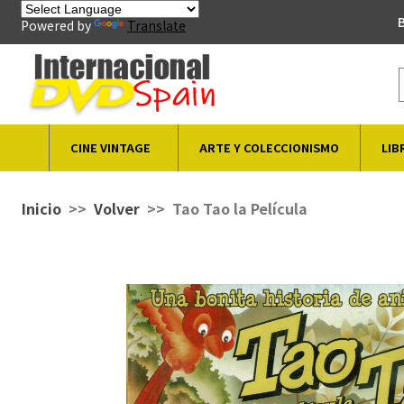
B
Powered by
Translate
CINE VINTAGE
ARTE Y COLECCIONISMO
LIB
Inicio
Volver
Tao Tao la Película