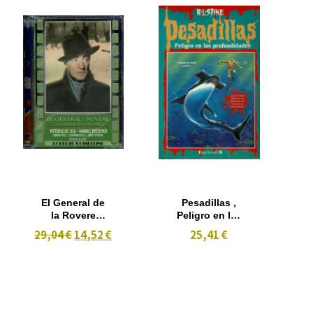
El General de
Pesadillas ,
la Rovere
Peligro en las
(1959)
profundidades
29,04 €
14,52 €
25,41 €
(1997) Nº 3