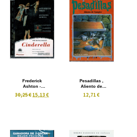
Frederick
Pesadillas ,
Ashton -
Aliento de
Cinderella
vampiro
30,25 €
15,13 €
12,71 €
[1964]
(2000) Nº 47