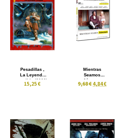
Pesadillas ,
Mientras
La Leyenda
Seamos
perdida (2000)
Jóvenes
15,25 €
9,68 €
4,84 €
Nº 45
(2014)