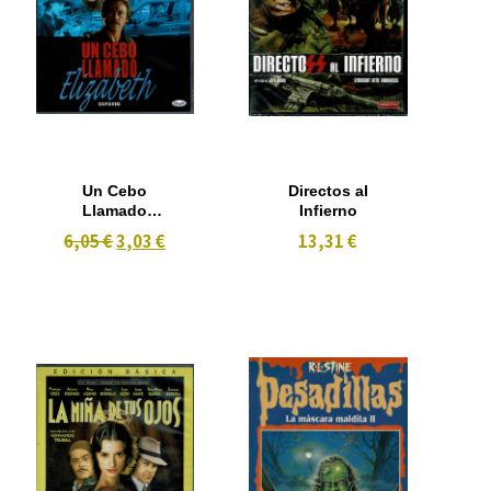
Un Cebo
Directos al
Llamado
Infierno
Elizabeth
6,05 €
3,03 €
13,31 €