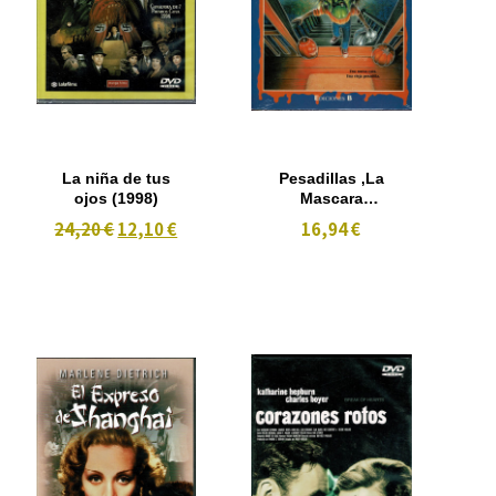
La niña de tus
Pesadillas ,La
ojos (1998)
Mascara
Maldita II
24,20 €
12,10 €
16,94 €
(1997) Nº 27