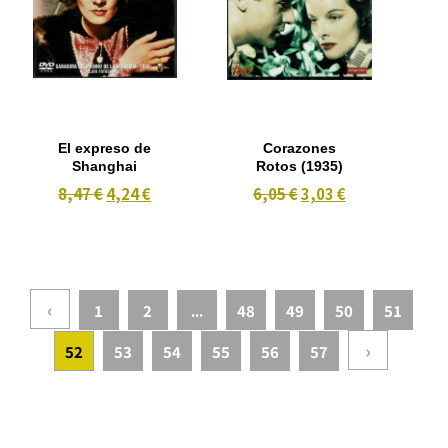
El expreso de
Corazones
Shanghai
Rotos (1935)
8,47 €
4,24 €
6,05 €
3,03 €
‹
1
2
...
48
49
50
51
›
52
53
54
55
56
57