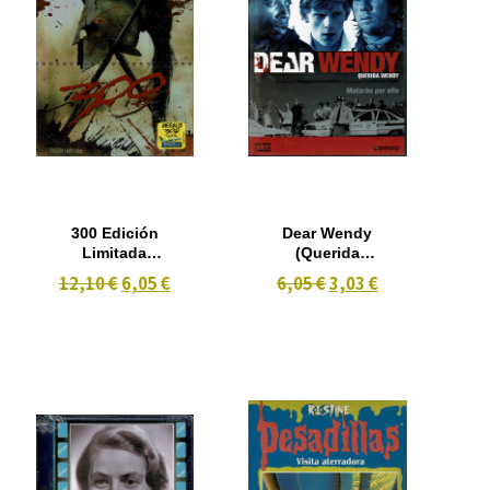
300 Edición
Dear Wendy
Limitada
(Querida
Estuche
Wendy)
12,10 €
6,05 €
6,05 €
3,03 €
Metalico