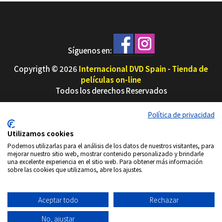
Síguenos en:
Copyrigth © 2026
Internacional DVD Spain - Tienda de
películas on-line
Todos los derechos Reservados
Política de
Información
Aviso
Política
Condiciones
Quiénes
Política de privacidad
privacidad
envío
Legal
de
de uso
Somos
Cookies
Utilizamos cookies
Podemos utilizarlas para el análisis de los datos de nuestros visitantes, para
mejorar nuestro sitio web, mostrar contenido personalizado y brindarle
una excelente experiencia en el sitio web. Para obtener más información
sobre las cookies que utilizamos, abre los ajustes.
Aceptar todo
Rechazar
No, ajustar