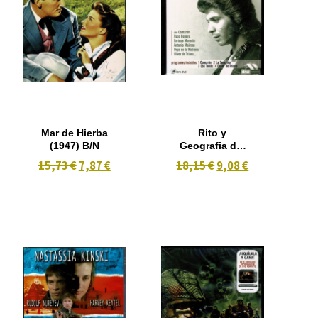
Mar de Hierba
Rito y
(1947) B/N
Geografia del
cante
15,73 €
7,87 €
18,15 €
9,08 €
flamenco vol.
1 -Camarón-
La Serrania -
Las Tonás-
Oliver de
Triana .