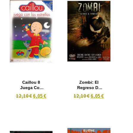
Caillou 8
Zombi: El
Juega Con
Regreso De
Las Estrellas
Los Muertos
12,10 €
6,05 €
12,10 €
6,05 €
(2007)
(1978)