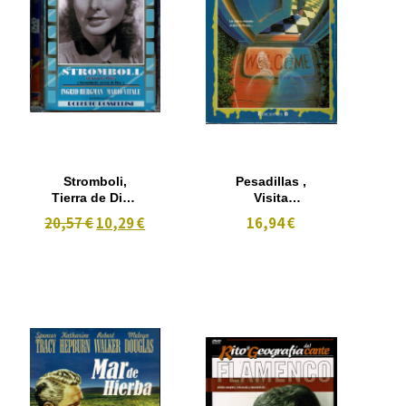
Stromboli,
Pesadillas ,
Tierra de Dios
Visita
(1950)
aterradora
20,57 €
10,29 €
16,94 €
(1997) Nº 11