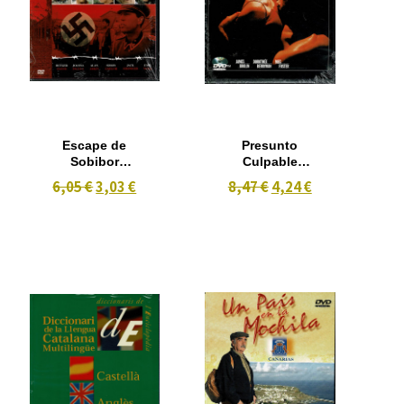
Escape de
Presunto
Sobibor
Culpable
(1987)
(Backstab)
6,05 €
3,03 €
8,47 €
4,24 €
(1990)