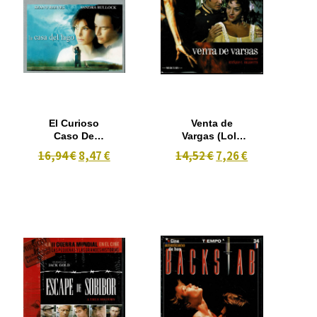
El Curioso
Venta de
Caso De
Vargas (Lola
Benjamin
Flores 1959)
16,94 €
8,47 €
14,52 €
7,26 €
Button, Y La
Casa Del
Lago 2 dvd