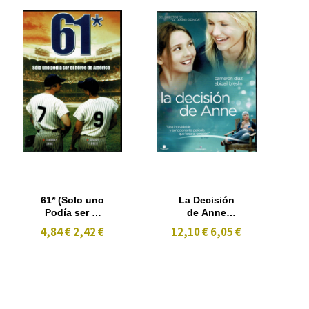
61* (Solo uno
La Decisión
Podía ser el
de Anne
Héroe de
(2009)
4,84 €
2,42 €
12,10 €
6,05 €
América)
(2001)