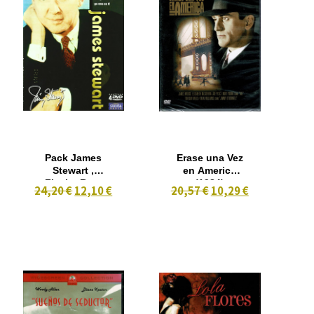
Pack James
Erase una Vez
Stewart ,
en America
Flecha Rota
(1984)
24,20 €
12,10 €
20,57 €
10,29 €
(1950) , Bahia
Negra (1953),
El Séptimo
Cielo (1937) ,
Yo Creo en Tí
(1948) 4 DVD