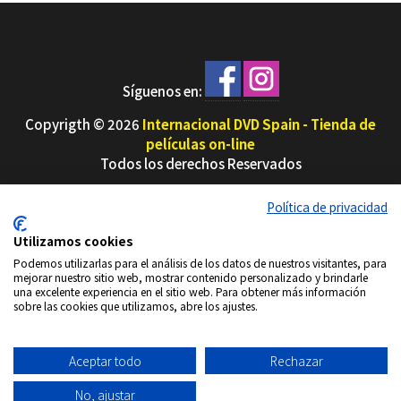
Síguenos en:
Copyrigth © 2026
Internacional DVD Spain - Tienda de
películas on-line
Todos los derechos Reservados
Política de
Información
Aviso
Política
Condiciones
Quiénes
Política de privacidad
privacidad
envío
Legal
de
de uso
Somos
Cookies
Utilizamos cookies
Podemos utilizarlas para el análisis de los datos de nuestros visitantes, para
mejorar nuestro sitio web, mostrar contenido personalizado y brindarle
una excelente experiencia en el sitio web. Para obtener más información
sobre las cookies que utilizamos, abre los ajustes.
Aceptar todo
Rechazar
No, ajustar