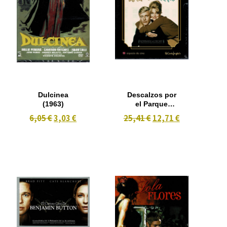
Dulcinea
Descalzos por
(1963)
el Parque
(1967)
6,05 €
3,03 €
25,41 €
12,71 €