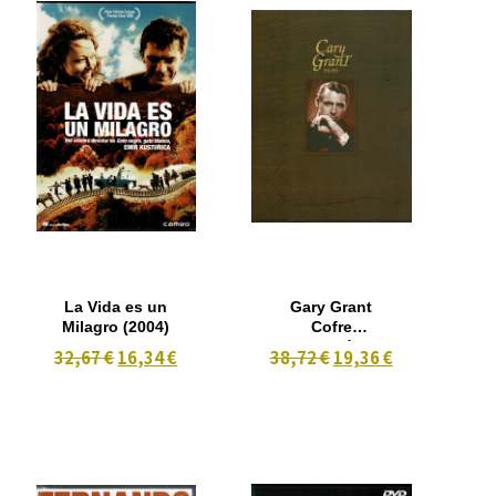
La Vida es un
Gary Grant
Milagro (2004)
Cofre
Colección 5
32,67 €
16,34 €
38,72 €
19,36 €
DVD