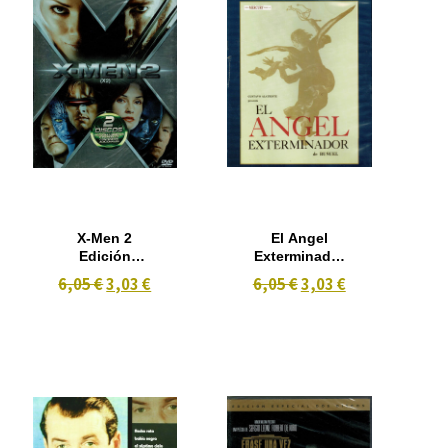
X-Men 2
El Angel
Edición
Exterminador
Coleccionista
(1962)
6,05 €
3,03 €
6,05 €
3,03 €
2 dvd