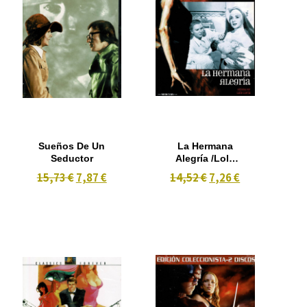
Sueños De Un
La Hermana
Seductor
Alegría /Lola
Flores 1954)
15,73 €
7,87 €
14,52 €
7,26 €