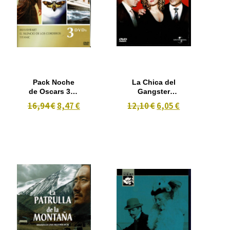
Pack Noche
La Chica del
de Oscars 3x1
Gangster
-Braveheart,
(1993)
16,94 €
8,47 €
12,10 €
6,05 €
El Silencio de
los Corteros,
Titanic.