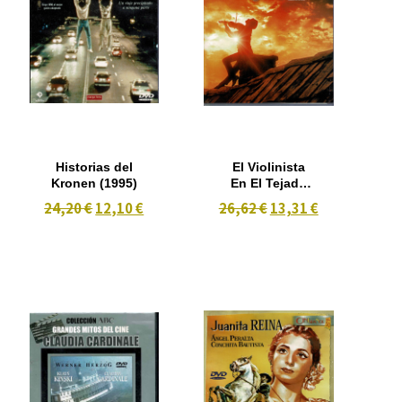
Historias del
El Violinista
Kronen (1995)
En El Tejado
(2) [DVD]
24,20 €
12,10 €
26,62 €
13,31 €
(1971)