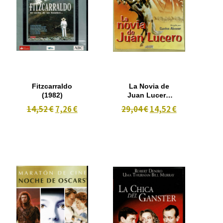
Fitzcarraldo
La Novia de
(1982)
Juan Lucero
(1959)
14,52 €
7,26 €
29,04 €
14,52 €