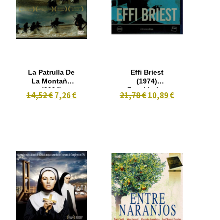
La Patrulla De
Effi Briest
La Montaña
(1974)
(2004)
Fassbinder.
14,52 €
7,26 €
21,78 €
10,89 €