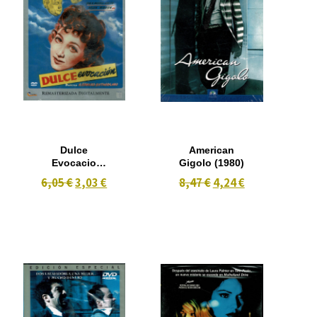
Dulce
American
Evocacio
Gigolo (1980)
(1940)
6,05 €
3,03 €
8,47 €
4,24 €