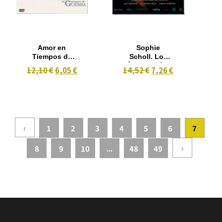
Amor en
Sophie
Tiempos de
Scholl. Los
Guerra
Ùltimos Días
12,10 €
6,05 €
14,52 €
7,26 €
(2005)
‹
1
2
3
4
5
6
7
›
8
9
10
...
48
49