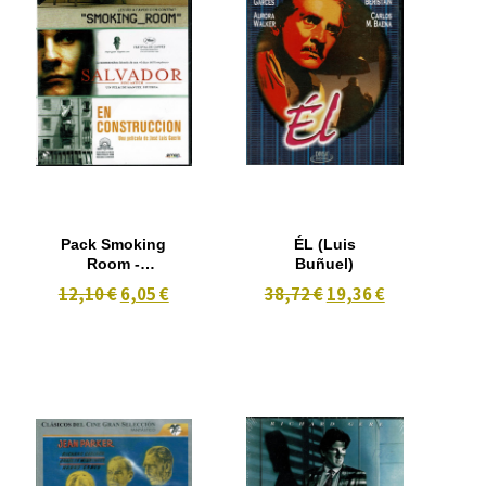
Pack Smoking
ÉL (Luis
Room -
Buñuel)
Salvador-En
12,10 €
6,05 €
38,72 €
19,36 €
Construcion