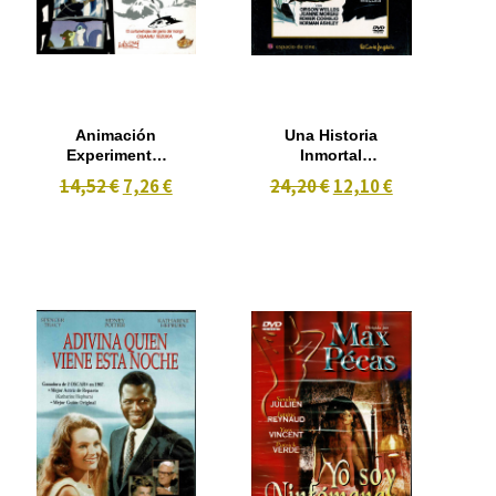
Animación
Una Historia
Experimental
Inmortal
De Tezuka
(Orson Welles
14,52 €
7,26 €
24,20 €
12,10 €
,Edición
Coleccionista)