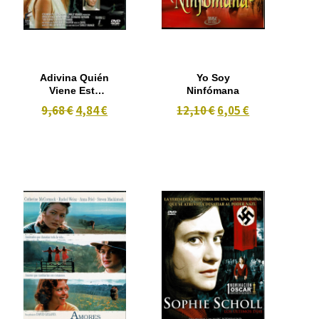
Adivina Quién
Yo Soy
Viene Esta
Ninfómana
Noche (1967)
9,68 €
4,84 €
12,10 €
6,05 €