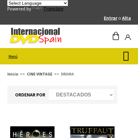
Powered by
Translate
Entrar
o
Alta
Menú
Inicio
CINE VINTAGE
DRAMA
ORDENAR POR